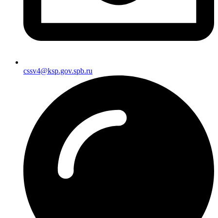
cssv4@ksp.gov.spb.ru