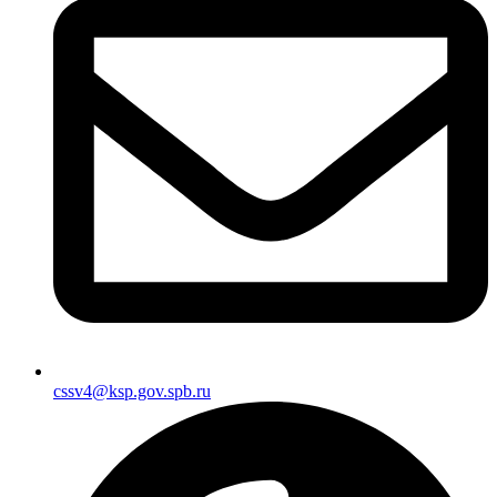
cssv4@ksp.gov.spb.ru