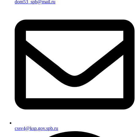
dom53_spb@mail.ru
cssv4@ksp.gov.spb.ru