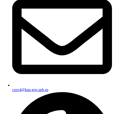
cssv4@ksp.gov.spb.ru