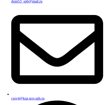
dom53_spb@mail.ru
cssv4@ksp.gov.spb.ru