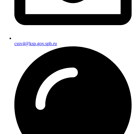
cssv4@ksp.gov.spb.ru