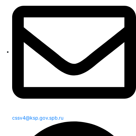
cssv4@ksp.gov.spb.ru