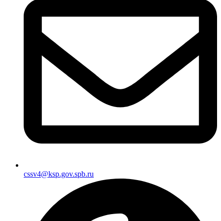
cssv4@ksp.gov.spb.ru