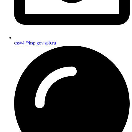
cssv4@ksp.gov.spb.ru