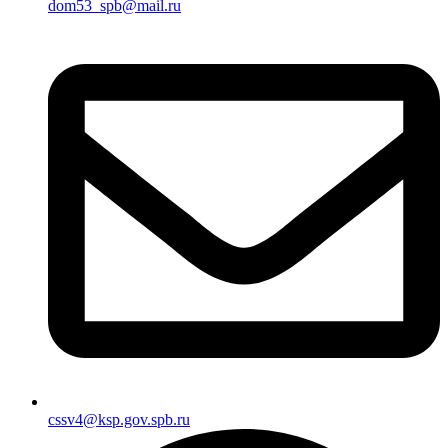
dom53_spb@mail.ru
cssv4@ksp.gov.spb.ru