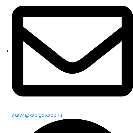
cssv4@ksp.gov.spb.ru