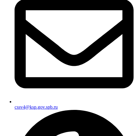
cssv4@ksp.gov.spb.ru