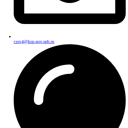
cssv4@ksp.gov.spb.ru