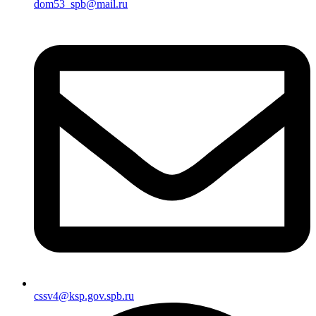
dom53_spb@mail.ru
cssv4@ksp.gov.spb.ru