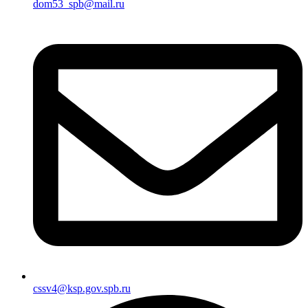
dom53_spb@mail.ru
cssv4@ksp.gov.spb.ru