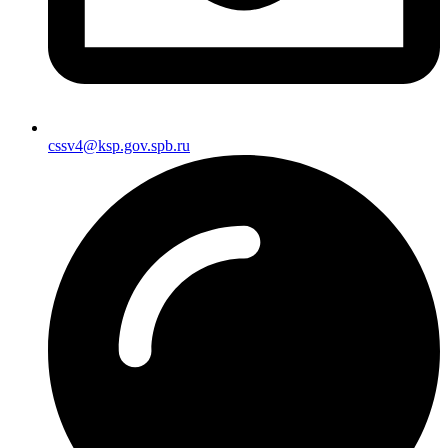
cssv4@ksp.gov.spb.ru