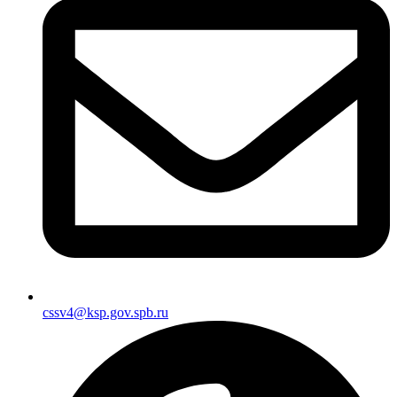
cssv4@ksp.gov.spb.ru